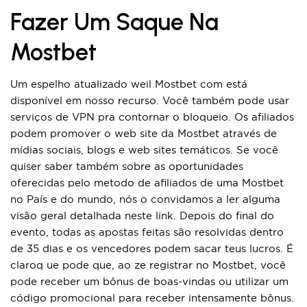
Fazer Um Saque Na
Mostbet
Um espelho atualizado weil Mostbet com está
disponível em nosso recurso. Você também pode usar
serviços de VPN pra contornar o bloqueio. Os afiliados
podem promover o web site da Mostbet através de
mídias sociais, blogs e web sites temáticos. Se você
quiser saber também sobre as oportunidades
oferecidas pelo metodo de afiliados de uma Mostbet
no País e do mundo, nós o convidamos a ler alguma
visão geral detalhada neste link. Depois do final do
evento, todas as apostas feitas são resolvidas dentro
de 35 dias e os vencedores podem sacar teus lucros. É
claroq ue pode que, ao ze registrar no Mostbet, você
pode receber um bônus de boas-vindas ou utilizar um
código promocional para receber intensamente bônus.