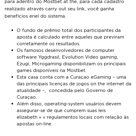
para adentro do Mostbet at the, para cada cadastro
realizado através carry out seu link, você ganha
benefícios enel do sistema.
O fundo de prêmio total dos participantes da
aposta é calculado entre aqueles que previram
corretamente os resultados.
Os famosos desenvolvedores de computer
software Yggdrasil, Evolution Video gaming,
Ezugi, Microgaming disponibilizam os principais
games disponíveis na Mostbet.
Esta casa conta com a Curaçao eGaming – uma
das principais licenças de jogos on the internet da
atualidade –, concedida pelo Governo de
Curaçao.
Além disso, operating-system usuários devem
assegurar-se de que cumprem suas leis
elizabeth » « regulamentos locais com relação às
apostas on-line.