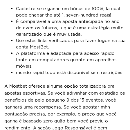
Cadastre-se e ganhe um bônus de 100%, la cual
pode chegar the até 1. seven-hundred reais!
É comparável a uma aposta antecipada no ano
de eventos futuros, u que é uma estratégia muito
garantizado que é muy usada.
Use estes links verificados para fazer logon na sua
conta MostBet.
A plataforma é adaptada para acesso rápido
tanto em computadores quanto em aparelhos
móveis.
mundo rapid tudo está disponível sem restrições.
A Mostbet oferece alguma opção totalizadora pra
apostas esportivas. Se você adivinhar com exatidão os
beneficios de pelo pequeno 9 dos 15 eventos, você
ganhará uma recompensa. Se você apostar mhh
pontuação precisa, por exemplo, o preço que você
ganha é baseado zero quão bem você previu o
rendimiento. A seção Jogo Responsável é bem