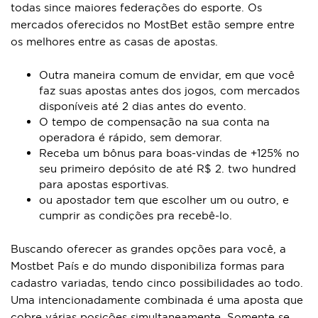
todas since maiores federações do esporte. Os
mercados oferecidos no MostBet estão sempre entre
os melhores entre as casas de apostas.
Outra maneira comum de envidar, em que você
faz suas apostas antes dos jogos, com mercados
disponíveis até 2 dias antes do evento.
O tempo de compensação na sua conta na
operadora é rápido, sem demorar.
Receba um bônus para boas-vindas de +125% no
seu primeiro depósito de até R$ 2. two hundred
para apostas esportivas.
ou apostador tem que escolher um ou outro, e
cumprir as condições pra recebê-lo.
Buscando oferecer as grandes opções para você, a
Mostbet País e do mundo disponibiliza formas para
cadastro variadas, tendo cinco possibilidades ao todo.
Uma intencionadamente combinada é uma aposta que
cobre várias posições simultaneamente. Somente se