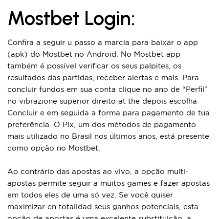
Mostbet Login:
Confira a seguir u passo a marcia para baixar o app
(apk) do Mostbet no Android. No Mostbet app
também é possível verificar os seus palpites, os
resultados das partidas, receber alertas e mais. Para
concluir fundos em sua conta clique no ano de “Perfil”
no vibrazione superior direito at the depois escolha
Concluir e em seguida a forma para pagamento de tua
preferência. O Pix, um dos métodos de pagamento
mais utilizado no Brasil nos últimos anos, está presente
como opção no Mostbet.
Ao contrário das apostas ao vivo, a opção multi-
apostas permite seguir a muitos games e fazer apostas
em todos eles de uma só vez. Se você quiser
maximizar en totalidad seus ganhos potenciais, esta
opção de apostas é uma excelente substituição, a