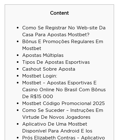
Content
Como Se Registrar No Web-site Da
Casa Para Apostas Mostbet?
Bônus E Promoções Regulares Em
Mostbet
Apostas Múltiplas
Tipos De Apostas Esportivas
Cashout Sobre Aposta
Mostbet Login:
Mostbet – Apostas Esportivas E
Casino Online No Brasil Com Bônus
De R$15 000
Mostbet Código Promocional 2025
Como Se Suceder – Instruções Em
Virtude De Novos Jogadores
Aplicativo De Uma Mostbet
Disponível Para Android E Ios
Prós Elizabeth Contras – Aplicativo