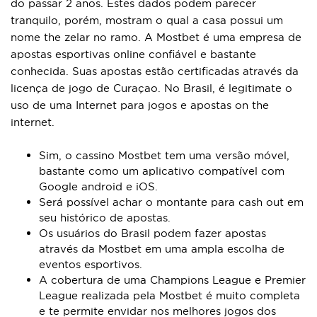
do passar 2 anos. Estes dados podem parecer
tranquilo, porém, mostram o qual a casa possui um
nome the zelar no ramo. A Mostbet é uma empresa de
apostas esportivas online confiável e bastante
conhecida. Suas apostas estão certificadas através da
licença de jogo de Curaçao. No Brasil, é legitimate o
uso de uma Internet para jogos e apostas on the
internet.
Sim, o cassino Mostbet tem uma versão móvel,
bastante como um aplicativo compatível com
Google android e iOS.
Será possível achar o montante para cash out em
seu histórico de apostas.
Os usuários do Brasil podem fazer apostas
através da Mostbet em uma ampla escolha de
eventos esportivos.
A cobertura de uma Champions League e Premier
League realizada pela Mostbet é muito completa
e te permite envidar nos melhores jogos dos