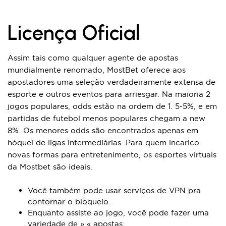
Licença Oficial
Assim tais como qualquer agente de apostas
mundialmente renomado, MostBet oferece aos
apostadores uma seleção verdadeiramente extensa de
esporte e outros eventos para arriesgar. Na maioria 2
jogos populares, odds estão na ordem de 1. 5-5%, e em
partidas de futebol menos populares chegam a new
8%. Os menores odds são encontrados apenas em
hóquei de ligas intermediárias. Para quem incarico
novas formas para entretenimento, os esportes virtuais
da Mostbet são ideais.
Você também pode usar serviços de VPN pra
contornar o bloqueio.
Enquanto assiste ao jogo, você pode fazer uma
variedade de » « apostas.