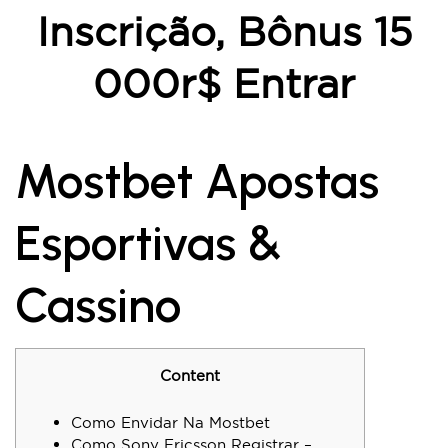
Inscrição, Bônus 15
000r$ Entrar
Mostbet Apostas
Esportivas &
Cassino
Content
Como Envidar Na Mostbet
Como Sony Ericsson Registrar –