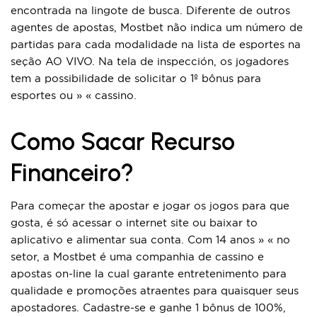
encontrada na lingote de busca. Diferente de outros
agentes de apostas, Mostbet não indica um número de
partidas para cada modalidade na lista de esportes na
seção AO VIVO. Na tela de inspección, os jogadores
tem a possibilidade de solicitar o 1º bônus para
esportes ou » « cassino.
Como Sacar Recurso
Financeiro?
Para começar the apostar e jogar os jogos para que
gosta, é só acessar o internet site ou baixar to
aplicativo e alimentar sua conta. Com 14 anos » « no
setor, a Mostbet é uma companhia de cassino e
apostas on-line la cual garante entretenimento para
qualidade e promoções atraentes para quaisquer seus
apostadores. Cadastre-se e ganhe 1 bônus de 100%,