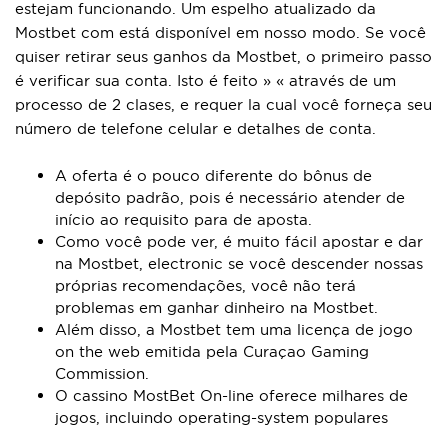
estejam funcionando. Um espelho atualizado da
Mostbet com está disponível em nosso modo. Se você
quiser retirar seus ganhos da Mostbet, o primeiro passo
é verificar sua conta. Isto é feito » « através de um
processo de 2 clases, e requer la cual você forneça seu
número de telefone celular e detalhes de conta.
A oferta é o pouco diferente do bônus de
depósito padrão, pois é necessário atender de
início ao requisito para de aposta.
Como você pode ver, é muito fácil apostar e dar
na Mostbet, electronic se você descender nossas
próprias recomendações, você não terá
problemas em ganhar dinheiro na Mostbet.
Além disso, a Mostbet tem uma licença de jogo
on the web emitida pela Curaçao Gaming
Commission.
O cassino MostBet On-line oferece milhares de
jogos, incluindo operating-system populares