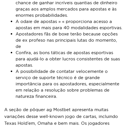
chance de ganhar incríveis quantias de dinheiro
graças aos amplos mercados para apostas e às
enormes probabilidades.
A odaie de apostas » « proporciona acesso a
apostas em mais para 40 modalidades esportivas.
Apostadores fãs de boxe terão because opções
de ex profeso nas principais lutas do momento,
de
Confira, as bons táticas de apostas esportivas
para ajudá-lo a obter lucros consistentes de suas
apostas.
A possibilidade de contatar velocemente o
serviço de suporte técnico é de grande
importância para os apostadores, especialmente
em relação a resolução sobre problemas de
natureza financeira.
A seção de pôquer ag Mostbet apresenta muitas
variações desse well-known jogo de cartas, incluindo
Texas Hold’em, Omaha e bem mais. Os jogadores