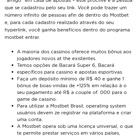
“amigo” em casa de apostas – este proclive é a pessoa
que se cadastrou pelo seu link. Você pode trazer um
número infinito de pessoas afin de dentro do Mostbet
e, para cada cadastro realizado através do seu
hyperlink, você ganha benefícios dentro do programa
mostbet entrar
.
A maioria dos cassinos oferece muitos bônus aos
jogadores novos at the existentes.
Temos opções de Bacará Super 6, Bacará
específicos para cassino e apostas esportivas.
Faça um depósito mínimo de R$ 40 e ganhe 1
bônus de boas-vindas de +125% em relação à o
seu pagamento até R$ a couple of. 000 para o
game de cassino.
Para utilizar a Mostbet Brasil, operating system
usuários devem ze registrar na plataforma e criar
uma conta.
A Mostbet opera sob uma licença universal, o que
te permite prestar serviços em vários países,