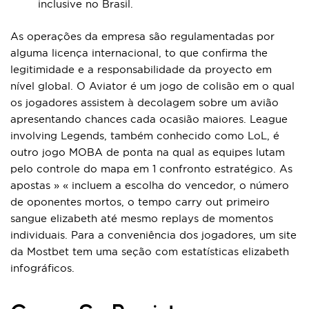
inclusive no Brasil.
As operações da empresa são regulamentadas por
alguma licença internacional, to que confirma the
legitimidade e a responsabilidade da proyecto em
nível global. O Aviator é um jogo de colisão em o qual
os jogadores assistem à decolagem sobre um avião
apresentando chances cada ocasião maiores. League
involving Legends, também conhecido como LoL, é
outro jogo MOBA de ponta na qual as equipes lutam
pelo controle do mapa em 1 confronto estratégico. As
apostas » « incluem a escolha do vencedor, o número
de oponentes mortos, o tempo carry out primeiro
sangue elizabeth até mesmo replays de momentos
individuais. Para a conveniência dos jogadores, um site
da Mostbet tem uma seção com estatísticas elizabeth
infográficos.