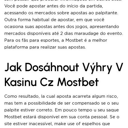
Você pode apostar antes do início da partida,
acessando os mercados sobre apostas ao palpitante.
Outra forma habitual de apostar, em que você
ocasiona suas apostas antes dos jogos, apresentando
mercados disponíveis até 2 dias maraudage do evento.
Para os fãs para esportes, a Mostbet é a melhor
plataforma para realizar suas apostas.
Jak Dosáhnout Výhry V
Kasinu Cz Mostbet
Como resultado, la cual aposta acarreta algum risco,
mas tem a possibilidade de ser compensado se o seu
palpite estiver correto. Em pouco tempo u seu saque
Mostbet estará disponível em sua conta pessoal. Se o
site estiver inacessível, make use of espelhos que