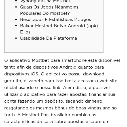
Výhody Kasina Mostbet
Quais Os Jogos Néanmoins
Populares Do Mostbet?
Resultados E Estatísticas 2 Jogos
Baixar Mostbet Br No Android (apk)
E Ios
Usabilidade Da Plataforma
O aplicativo Mostbet para smartphone está disponível
tanto afin de dispositivos Android quanto para
dispositivos iOS. O aplicativo possui download
gratuito, elizabeth para isso basta acessar o web site
oficial usando o nosso link. Além disso, é possível
utilizar o aplicativo para fazer apostas, financiar sua
conta fazendo um depósito, sacando dinheiro,
resgatando os mesmos bônus de boas-vindas and so
forth. A Mostbet País brasileiro combina as
características da casa sobre apostas e sobre um