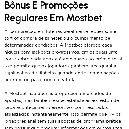
Bônus E Promoções
Regulares Em Mostbet
A participação em loterias geralmente requer some
sort of compra de bilhetes ou o cumprimento de
determinadas condições. A Mostbet oferece caça-
níqueis com jackpots progressivos, em os quais uma
parte sobre cada aposta é adicionada ao prêmio total.
Isso permite que os jogadores ganhem uma quantia
significativa de dinheiro quando certas combinações
ocorrem ou para forma aleatória.
A Mostbet não apenas proporciona mercados de
apostas, mas também exibe estatísticas ao festón de
cada acontecimiento esportivo, com resultados
atualizados instantaneamente. Isso permite que » « os
jogadores analisem suas apostas de programa prática,
sem possuir que procurar informações em outros sites.