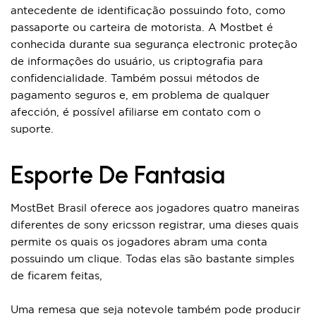
antecedente de identificação possuindo foto, como
passaporte ou carteira de motorista. A Mostbet é
conhecida durante sua segurança electronic proteção
de informações do usuário, us criptografia para
confidencialidade. Também possui métodos de
pagamento seguros e, em problema de qualquer
afección, é possível afiliarse em contato com o
suporte.
Esporte De Fantasia
MostBet Brasil oferece aos jogadores quatro maneiras
diferentes de sony ericsson registrar, uma dieses quais
permite os quais os jogadores abram uma conta
possuindo um clique. Todas elas são bastante simples
de ficarem feitas,
Uma remesa que seja notevole também pode producir