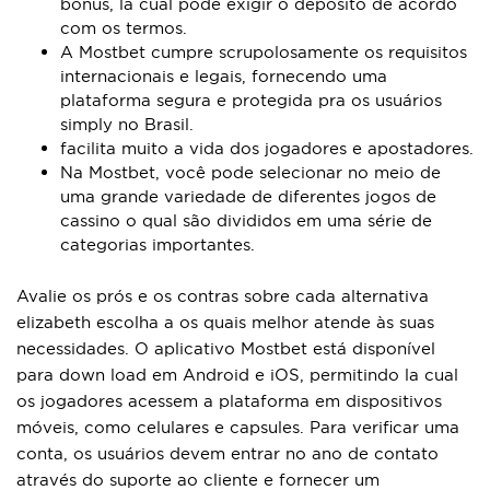
bônus, la cual pode exigir o depósito de acordo
com os termos.
A Mostbet cumpre scrupolosamente os requisitos
internacionais e legais, fornecendo uma
plataforma segura e protegida pra os usuários
simply no Brasil.
facilita muito a vida dos jogadores e apostadores.
Na Mostbet, você pode selecionar no meio de
uma grande variedade de diferentes jogos de
cassino o qual são divididos em uma série de
categorias importantes.
Avalie os prós e os contras sobre cada alternativa
elizabeth escolha a os quais melhor atende às suas
necessidades. O aplicativo Mostbet está disponível
para down load em Android e iOS, permitindo la cual
os jogadores acessem a plataforma em dispositivos
móveis, como celulares e capsules. Para verificar uma
conta, os usuários devem entrar no ano de contato
através do suporte ao cliente e fornecer um