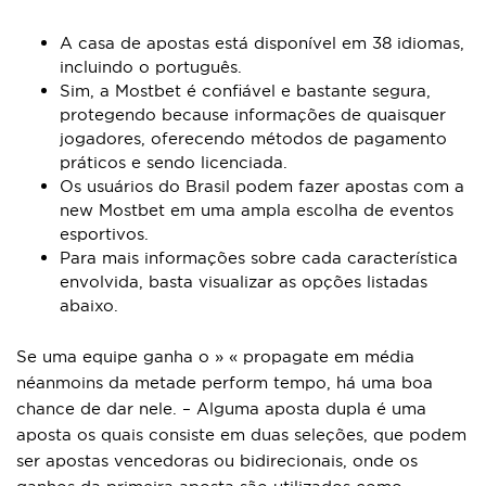
A casa de apostas está disponível em 38 idiomas,
incluindo o português.
Sim, a Mostbet é confiável e bastante segura,
protegendo because informações de quaisquer
jogadores, oferecendo métodos de pagamento
práticos e sendo licenciada.
Os usuários do Brasil podem fazer apostas com a
new Mostbet em uma ampla escolha de eventos
esportivos.
Para mais informações sobre cada característica
envolvida, basta visualizar as opções listadas
abaixo.
Se uma equipe ganha o » « propagate em média
néanmoins da metade perform tempo, há uma boa
chance de dar nele. – Alguma aposta dupla é uma
aposta os quais consiste em duas seleções, que podem
ser apostas vencedoras ou bidirecionais, onde os