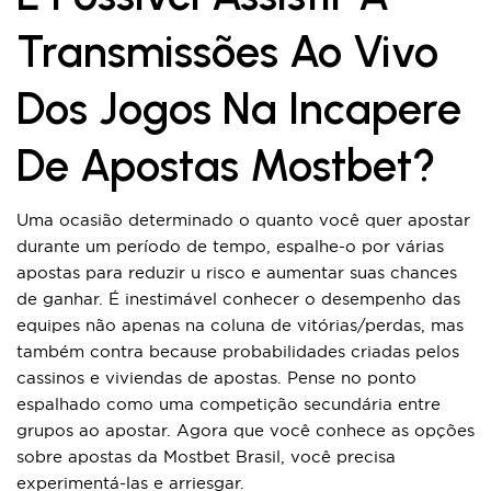
Transmissões Ao Vivo
Dos Jogos Na Incapere
De Apostas Mostbet?
Uma ocasião determinado o quanto você quer apostar
durante um período de tempo, espalhe-o por várias
apostas para reduzir u risco e aumentar suas chances
de ganhar. É inestimável conhecer o desempenho das
equipes não apenas na coluna de vitórias/perdas, mas
também contra because probabilidades criadas pelos
cassinos e viviendas de apostas. Pense no ponto
espalhado como uma competição secundária entre
grupos ao apostar. Agora que você conhece as opções
sobre apostas da Mostbet Brasil, você precisa
experimentá-las e arriesgar.