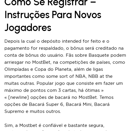
Como Se Registrar –
Instruções Para Novos
Jogadores
Depois la cual o depósito intended for feito e o
pagamento for respaldado, o bônus será creditado na
conta de bônus do usuário. Fãs sobre Basquete podem
arriesgar no MostBet, na competições de países, como
Olimpíadas e Copa do Planeta, além de ligas
importantes como some sort of NBA, NBB at the
muitas outras. Popular jogo que consiste em fazer um
máximo de pontos com 3 cartas, há ótimas »
« [newline] opções de bacará no MostBet. Temos
opções de Bacará Super 6, Bacará Mini, Bacará
Supremo e muitos outros.
Sim, a Mostbet é confiável e bastante segura,