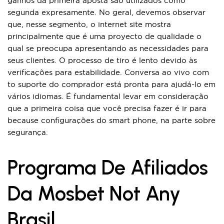
ganhos da primeira aposta são utilizados como
segunda expresamente. No geral, devemos observar
que, nesse segmento, o internet site mostra
principalmente que é uma proyecto de qualidade o
qual se preocupa apresentando as necessidades para
seus clientes. O processo de tiro é lento devido às
verificações para estabilidade. Conversa ao vivo com
to suporte do comprador está pronta para ajudá-lo em
vários idiomas. É fundamental levar em consideração
que a primeira coisa que você precisa fazer é ir para
because configurações do smart phone, na parte sobre
segurança.
Programa De Afiliados
Da Mosbet Not Any
Brasil