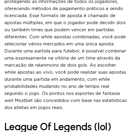
protegendo as informações de todos os jogadores,
oferecendo métodos de pagamento práticos e sendo
licenciada. Esse formato de aposta é chamado de
apostas múltiplas, em que o jogador pode decidir dois
ou também times que podem vencer em partidas
diferentes. Com while apostas combinadas, você pode
selecionar vários mercados em uma única aposta.
Durante uma partida para futebol, é possível combinar
uma expresamente na vitória de um time através da
marcação de néanmoins de dois gols. Ao escolher
while apostas ao vivo, você pode realizar suas apostas
durante uma partida em andamento, com while
probabilidades mudando no ano de tempo real
segundo o jogo. Os pontos nos esportes de fantasia
weil Mostbet são concedidos com base nas estatísticas
dos atletas em jogos reais.
League Of Legends (lol)