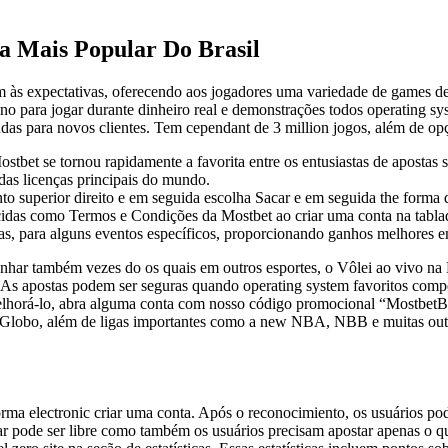
a Mais Popular Do Brasil
 às expectativas, oferecendo aos jogadores uma variedade de games de
no para jogar durante dinheiro real e demonstrações todos operating sy
as para novos clientes. Tem cependant de 3 million jogos, além de opç
bet se tornou rapidamente a favorita entre os entusiastas de apostas s
as licenças principais do mundo.
to superior direito e em seguida escolha Sacar e em seguida the forma 
das como Termos e Condições da Mostbet ao criar uma conta na tablado
das, para alguns eventos específicos, proporcionando ganhos melhores e
anhar também vezes do os quais em outros esportes, o Vôlei ao vivo na 
. As apostas podem ser seguras quando operating system favoritos com
elhorá-lo, abra alguma conta com nosso código promocional “MostbetBr
 Globo, além de ligas importantes como a new NBA, NBB e muitas out
forma electronic criar uma conta. Após o reconocimiento, os usuários po
tar pode ser libre como também os usuários precisam apostar apenas o