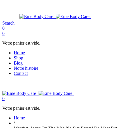
Search
0
0
Votre panier est vide.
Home
Shop
Blog
Notre histoire
Contact
0
Votre panier est vide.
Home
/