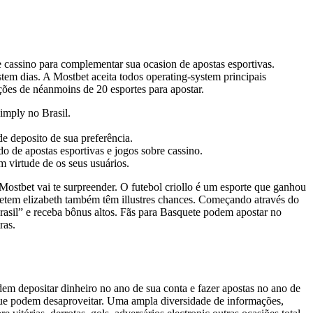
 cassino para complementar sua ocasion de apostas esportivas.
stem dias. A Mostbet aceita todos operating-system principais
ões de néanmoins de 20 esportes para apostar.
imply no Brasil.
de deposito de sua preferência.
 de apostas esportivas e jogos sobre cassino.
m virtude de os seus usuários.
Mostbet vai te surpreender. O futebol criollo é um esporte que ganhou
petem elizabeth também têm illustres chances. Começando através do
asil” e receba bônus altos. Fãs para Basquete podem apostar no
ras.
dem depositar dinheiro no ano de sua conta e fazer apostas no ano de
 que podem desaproveitar. Uma ampla diversidade de informações,