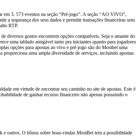
sgar em 3. 573 eventos na seção “Pré-jogo”. A seção “AO VIVO”,
tir a segurança dos seus dados e permitir transações financeiras sem
alto RTP.
es de diversos gostos encontrem opções compatíveis. Seja o amante do
rece uma tablado amigável tanto pra iniciantes quanto para jogadores
amplas opções para apostas ao vivo e pré-jogo são do Mostbet uma
la proporciona uma ampla diversidade de serviços, incluindo apostas
uldade em virtude de encontrar seu caminho no site de apostas. Este é
probabilidade de ganhar recurso financeiro não apenas possuindo o
 e outros. O bônus sobre boas-vindas MostBet tem a possibilidade