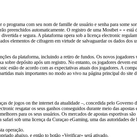
cer o programa com seu nom de famille de usuário e senha para some sor
 serão preenchidos automaticamente. O registro de uma Mostbet » « est
divertida e segura. A plataforma opera sob a licença electronic regul
ados elementos de cifragem em virtude de salvaguardar os dados dos usu
unções da plataforma, incluindo a retiro de fundos. Os novos jogadore
a sobre depósito após um registro. No entanto, os jogadores devem est
ronic estão de acordo com as expectativas atuais dos jogadores. A comp
 partidas mais importantes no modo ao vivo na página principal do site
as de jogos on the internet da atualidade –, concedida pelo Governo d
electronic resgatar os seus ganhos conseguidos durante meio das apostas
elhores para os seus usuários. Os mercados de apostas esportivas são o
ma safari sob uma licença da Curaçao eGaming, uma das autoridades de l
sta operação.
iado abaixo, e então to botão «Verificar» será ativado.