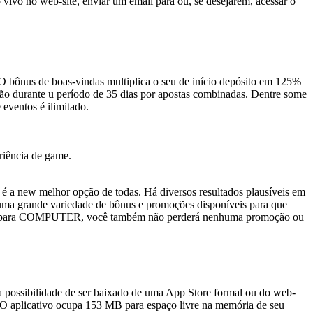
o vivo no web-site, enviar um email para ou, se desejarem, acessar o
 O bônus de boas-vindas multiplica o seu de início depósito em 125%
ação durante u período de 35 dias por apostas combinadas. Dentre some
eventos é ilimitado.
riência de game.
o é a new melhor opção de todas. Há diversos resultados plausíveis em
m uma grande variedade de bônus e promoções disponíveis para que
versão para COMPUTER, você também não perderá nenhuma promoção ou
m a possibilidade de ser baixado de uma App Store formal ou do web-
a. O aplicativo ocupa 153 MB para espaço livre na memória de seu