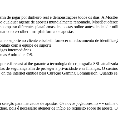
afin de jogar por dinheiro real e demonstrações todos os dias. A Mostb
o qualquer agente de apostas mundialmente renomado, MostBet oferece
e comparar diferentes plataformas de apostas online antes de decidir ut
uario ao escolher uma plataforma de apostas.
com o suporte ao cliente elizabeth fornecer um documento de identificaç
ontato com a equipe de suporte.
gas intermediárias.
ormas Android e iOS.
por e-forecast at the garante a tecnologia de criptografia SSL atuali
as de segurança afin de proteger a privacidade e as finanças. O cassino
go on the internet emitida pela Curaçao Gaming Commission. Quando se 
 seleção para mercados de apostas. Os novos jogadores no » « online 
drão, pois é necessário atender de início ao requisito sobre de aposta