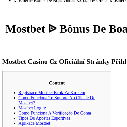
Mostbet ᐉ Bônus De Boas-vindas R$5555 ᐉ Oficial Mostbet 
Mostbet ᐉ Bônus De Boa
Mostbet Casino Cz Oficiální Stránky Přihl
Content
Registrace Mostbet Krok Za Krokem
Como Funciona To Suporte Ao Cliente De
Mostbet?
Mostbet Login:
Como Funciona A Verificação De Conta
Tipos De Apostas Esportivas
Aplikace Mostbet