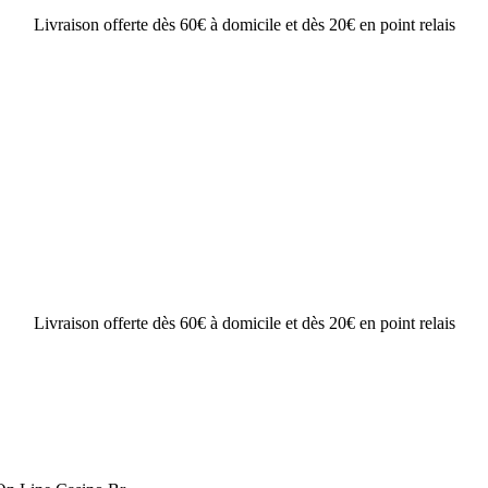
Livraison offerte dès 60€ à domicile et dès 20€ en point relais
Livraison offerte dès 60€ à domicile et dès 20€ en point relais