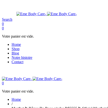
Search
0
0
Votre panier est vide.
Home
Shop
Blog
Notre histoire
Contact
0
Votre panier est vide.
Home
/