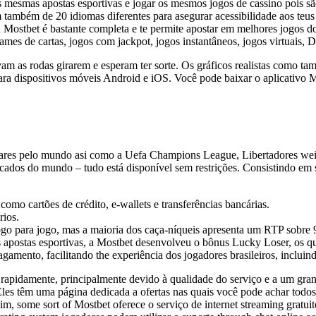
 mesmas apostas esportivas e jogar os mesmos jogos de cassino pois são 
também de 20 idiomas diferentes para asegurar acessibilidade aos teus 
Mostbet é bastante completa e te permite apostar em melhores jogos d
ames de cartas, jogos com jackpot, jogos instantâneos, jogos virtuais, 
m as rodas girarem e esperam ter sorte. Os gráficos realistas como tam
ra dispositivos móveis Android e iOS. Você pode baixar o aplicativo 
ulares pelo mundo asi como a Uefa Champions League, Libertadores wei
scados do mundo – tudo está disponível sem restrições. Consistindo em
mo cartões de crédito, e-wallets e transferências bancárias.
rios.
go para jogo, mas a maioria dos caça-níqueis apresenta um RTP sobre
as apostas esportivas, a Mostbet desenvolveu o bônus Lucky Loser, os qu
ento, facilitando the experiência dos jogadores brasileiros, incluindo 
s rapidamente, principalmente devido à qualidade do serviço e a um gra
 Eles têm uma página dedicada a ofertas nas quais você pode achar todo
 some sort of Mostbet oferece o serviço de internet streaming gratuit