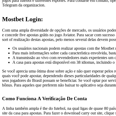
jogos para futebol e diferentes esportes. Para contarse em contato, op
Telegram da organizacion.
Mostbet Login:
Com uma ampla diversidade de opções de mercado, os usuários podem t
e concede five apostas grátis no jogo Aviator. Para sacar com sucess
sort of realização destas apostas, pelo menos several delas devem po
Os usuários nacionais podem realizar apostas com the Mostbet 
Para mais informações sobre cada característica envolvida, bast
A transmissão ao vivo com revendedores mais experientes um co
A casa para apostas está disponível em 38 idiomas, incluindo o
Se você aprecia uma ótima dose sobre ação e não quer esperar pelos r
quais você pode apostar, dependendo dieses particularidades de qualq
seus jogadores do Brasil possam se beneficiar. Se você optar por 
bônus. Para aqueles que preferem não baixar to aplicativo seja durante
Como Funciona A Verificação De Conta
A linha também ampla é the do futebol, na qual ligas de quase 80 paí
site da casa para apostas. Para fazer o download carry out site, cli