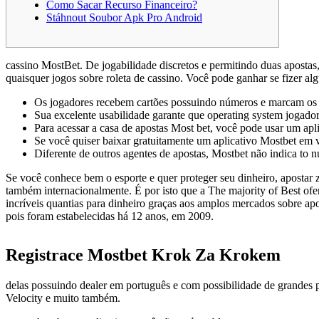
Como Sacar Recurso Financeiro?
Stáhnout Soubor Apk Pro Android
cassino MostBet. De jogabilidade discretos e permitindo duas apostas,
quaisquer jogos sobre roleta de cassino. Você pode ganhar se fizer al
Os jogadores recebem cartões possuindo números e marcam os n
Sua excelente usabilidade garante que operating system jogadore
Para acessar a casa de apostas Most bet, você pode usar um apl
Se você quiser baixar gratuitamente um aplicativo Mostbet em vi
Diferente de outros agentes de apostas, Mostbet não indica to
Se você conhece bem o esporte e quer proteger seu dinheiro, apostar
também internacionalmente. É por isto que a The majority of Best ofe
incríveis quantias para dinheiro graças aos amplos mercados sobre ap
pois foram estabelecidas há 12 anos, em 2009.
Registrace Mostbet Krok Za Krokem
delas possuindo dealer em português e com possibilidade de grandes
Velocity e muito também.