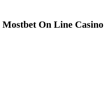
 Mostbet On Line Casino