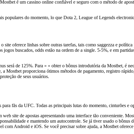
a Mostbet é um cassino online confiável e seguro com o método de apost
is populares do momento, lo que Dota 2, League of Legends electronic C
o site oferece linhas sobre outras tarefas, tais como saggezza e polític
 dos jogos buscados, odds estão na ordem de a single. 5-5%, e em part
ônus será de 125%. Para » « obter o bônus introdutória da Mostbet, é n
e, a Mostbet proporciona ótimos métodos de pagamento, registro rápido
proteção de seus usuários.
para fãs da UFC. Todas as principais lutas do momento, cinturões e op
m web site de apostas apresentando uma interface tão conveniente. Mostb
sponsabilidade e mantendo um autocontrole. Se já tiver usado o bônus d
 com Android e iOS. Se você precisar sobre ajuda, a Mostbet oferece 