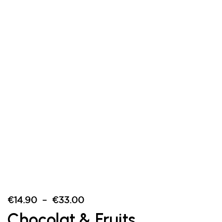
€
14.90
–
€
33.00
Chocolat & Fruits