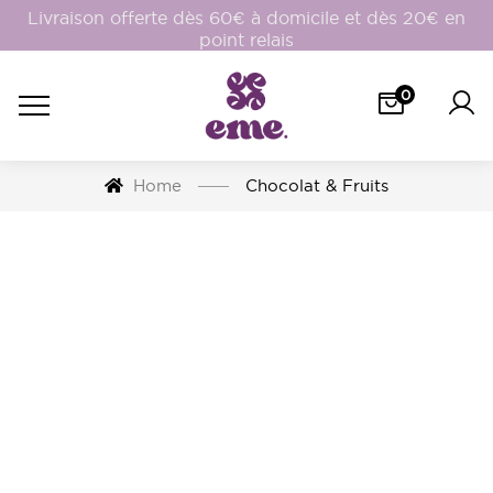
Livraison offerte dès 60€ à domicile et dès 20€ en
point relais
0
Home
Chocolat & Fruits