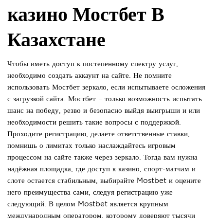
казино Мостбет В
Казахстане
Чтобы иметь доступ к постепенному спектру услуг,
необходимо создать аккаунт на сайте. Не помните
использовать Мостбет зеркало, если испытываете осложения
с загрузкой сайта. Мостбет – только возможность испытать
шанс на победу, резво и безопасно выйдя выигрыши и или
необходимости решить такие вопросы с поддержкой.
Проходите регистрацию, делаете ответственные ставки,
помнишь о лимитах только наслаждайтесь игровым
процессом на сайте также через зеркало. Тогда вам нужна
надёжная площадка, где доступ к казино, спорт-матчам и
слоте остается стабильным, выбирайте Mostbet и оцените
него преимущества сами, следуя регистрацию уже
следующий. В целом Mostbet является крупным
международным оператором, которому доверяют тысячи