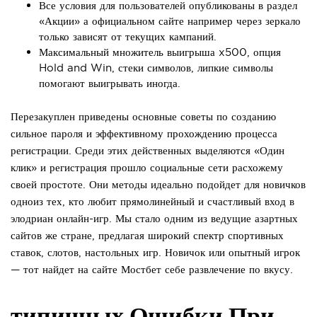
Все условия для пользователей опубликованы в раздел
«Акции» а официальном сайте например через зеркало
только зависят от текущих кампаний.
Максимальный множитель выигрыша x500, опция
Hold and Win, стеки символов, липкие символы
помогают выигрывать иногда.
Перезакуплен приведены основные советы по созданию
сильное пароля и эффективному прохождению процесса
регистрации. Среди этих действенных выделяются «Один
клик» и регистрация прошло социальные сети расхожему
своей простоте. Они методы идеально подойдет для новичков
одноиз тех, кто любит прямолинейный и счастливый вход в
элодриан онлайн-игр. Мы стало одним из ведущие азартных
сайтов же стране, предлагая широкий спектр спортивных
ставок, слотов, настольных игр. Новичок или опытный игрок
— тот найдет на сайте Мостбет себе развлечение по вкусу.
типичных Ошибки При