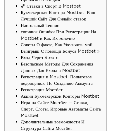
🏀 Ставки в Спорт В Mostbet
Букмекерская Контора Mostbet: Ваш
Лучший Сайт Для Онлайн-ставок
Настольный Теннис
типичны Ошибки При Регистрации На
Mostbet и Как Их конечно
Советы О факте, Как Увеличить мой
Выигрыш С помощи Бонуса Mostbet »
Вход Через Steam
Безопасные Методы Для Сохранения
Данных Для Входа а Mostbet
Регистрация и Mostbet: Пошаговое
недооценило По Созданию Аккаунта
Регистрация Мостбет
Акции Букмекерской Конторы Mostbet
Игра на Сайте Мостбет — Ставки,
Спорт, Слоты, Игровые Автоматы Сайта
Mostbet
Дополнительные возможности И
Структура Сайта Мостбет