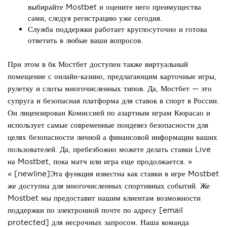
выбирайте Mostbet и оцените него преимущества
сами, следуя регистрацию уже сегодня.
Служба поддержки работает круглосуточно и готова
ответить в любые ваши вопросов.
При этом в бк Мостбет доступен также виртуальный
помещение с онлайн-казино, предлагающим карточные игры,
рулетку и слоты многочисленных типов. Да, Мостбет — это
супруга и безопасная платформа для ставок в спорт в России.
Он лицензирован Комиссией по азартным играм Кюрасао и
использует самые современные пондевез безопасности для
целях безопасности личной а финансовой информации ваших
пользователей. Да, пребезбожно можете делать ставки Live
на Mostbet, пока матч или игра еще продолжается. »
« [newline]Эта функция известна как ставки в игре Mostbet
же доступна для многочисленных спортивных событий. Же
Mostbet мы предоставит нашим клиентам возможности
поддержки по электронной почте по адресу [email
protected] для несрочных запросом. Наша команда