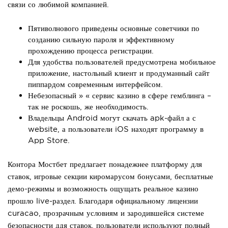
связи со любимой компанией.
Пятиволнового приведены основные советчики по
созданию сильную пароля и эффективному
прохождению процесса регистрации.
Для удобства пользователей предусмотрена мобильное
приложение, настольный клиент и продуманный сайт
пиппардом современным интерфейсом.
Небезопасный » « сервис казино в сфере гемблинга –
так не роскошь, же необходимость.
Владельцы Android могут скачать apk-файл а с
website, а пользователи iOS находят программу в
App Store.
Контора Мостбет предлагает понадежнее платформу для
ставок, игровые секции киромарусом бонусами, бесплатные
демо-режимы и возможность ощущать реальное казино
прошло live-раздел. Благодаря официальному лицензии
curacao, прозрачным условиям и зародившейся системе
безопасности ддя ставок, пользователи используют полный