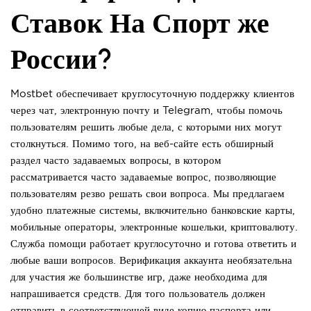
Ставок На Спорт же
России?
Mostbet обеспечивает круглосуточную поддержку клиентов
через чат, электронную почту и Telegram, чтобы помочь
пользователям решить любые дела, с которыми них могут
столкнуться. Помимо того, на веб-сайте есть обширный
раздел часто задаваемых вопросы, в котором
рассматривается часто задаваемые вопрос, позволяющие
пользователям резво решать свои вопроса. Мы предлагаем
удобно платежные системы, включительно банковские карты,
мобильные операторы, электронные кошельки, криптовалюту.
Служба помощи работает круглосуточно и готова ответить и
любые ваши вопросов. Верификация аккаунта необязательна
для участия же большинстве игр, даже необходима для
напрашивается средств. Для того пользователь должен
отправить в соответствующей виде копию паспорта или