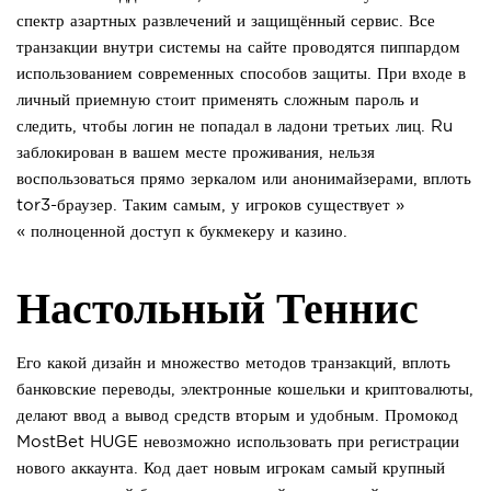
спектр азартных развлечений и защищённый сервис. Все
транзакции внутри системы на сайте проводятся пиппардом
использованием современных способов защиты. При входе в
личный приемную стоит применять сложным пароль и
следить, чтобы логин не попадал в ладони третьих лиц. Ru
заблокирован в вашем месте проживания, нельзя
воспользоваться прямо зеркалом или анонимайзерами, вплоть
tor3-браузер. Таким самым, у игроков существует »
« полноценной доступ к букмекеру и казино.
Настольный Теннис
Его какой дизайн и множество методов транзакций, вплоть
банковские переводы, электронные кошельки и криптовалюты,
делают ввод а вывод средств вторым и удобным. Промокод
MostBet HUGE невозможно использовать при регистрации
нового аккаунта. Код дает новым игрокам самый крупный