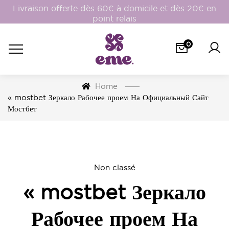
Livraison offerte dès 60€ à domicile et dès 20€ en
point relais
0
Home
« mostbet Зеркало Рабочее проем На Официальный Сайт
Мостбет
Non classé
« mostbet Зеркало
Рабочее проем На