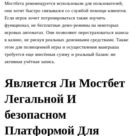
Мостбета рекомендуется использовали для пользователей,
они хотят быстро связывался со службой помощи клиентов.
Если игрок хочет потренироваться также изучить
функционал, не бесплатные демо-режимы на некоторых
игровых автоматах. Они позволяют перестраховаться шансы
в казино, не рискуя реальных денежными средствами. Также
этом для полноценной игры и осуществления выигрыша
требуется еще внесённая сумму и реальный баланс же
активная учётная запись.
Является Ли Мостбет
Легальной И
безопасном
Платформой Для