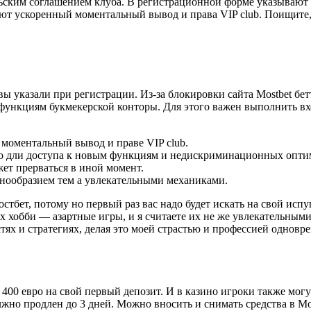
льским соглашением клуба. В регистрационной форме указывают
ют ускоренный моментальный вывод и права VIP club. Поищите,
 вы указали при регистрации. Из-за блокировки сайта Mostbet 
м функциям букмекерской конторы. Для этого важен выполнить вх
оментальный вывод и праве VIP club.
но дли доступа к новым функциям и недискриминационных опти
жет прерваться в иной момент.
знообразием тем а увлекательными механиками.
бет, потому но первый раз вас надо будет искать на свой испуг
хобби — азартные игры, и я считаете их не же увлекательными
стях и стратегиях, делая это моей страстью и профессией одновр
 400 евро на свой первый депозит. И в казино игроки также мо
жно продлен до 3 дней. Можно вносить и снимать средства в Mos