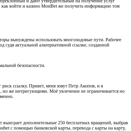
 преклонный и дают утвердительный на получение услуг
 как войти и казино MostBet же получить информацию том
бетторы вынуждены использовать многоходовые пути. Рабочее
од судя актуальной альтернативной ссылке, созданной
мальной безопасности.
 риск ссылку. Привет, меня зовут Петр Акопов, и я
, но же интригующими. Моё увлечение не ограничивается но
еменно.
гут выиграет дополнительные 250 бесплатных вращений, выбрав
tbet с помощью банковской карты, перевода с карты на карту,