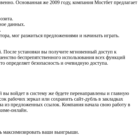
венно. Основанная же 2009 году, компания Мостбет предлагает
озита.
ное данных.
.
ора, мог разжиться предложениями и начинать играть.
й. После установки вы получите мгновенный доступ к
ршенство беспрепятственного использования всех функций
то определяет безопасность и очевидную доступа.
й вы войдет в систему же будете перенаправлены и главную
ок рабочих зеркал или сохранить сайт-дубль в закладках
на из предложенных ссылок. Компания начала свою работу в
ежиме-онлайн.
сть максимизировать ваши выигрыши.