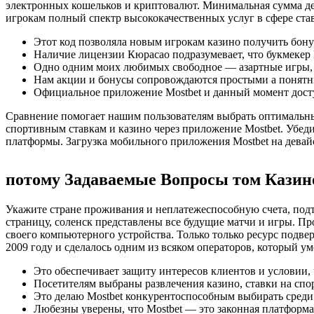
электронных кошельков и криптовалют. Минимальная сумма деп
игрокам полный спектр высококачественных услуг в сфере став
Этот код позволяла новым игрокам казино получить бон
Наличие лицензии Кюрасао подразумевает, что букмекер
Одно одним моих любимых свободное — азартные игры, и
Нам акции и бонусы сопровождаются простыми а понятным
Официальное приложение Mostbet и данный момент досту
Сравнение помогает нашим пользователям выбрать оптимальны
спортивным ставкам и казино через приложение Mostbet. Убед
платформы. Загрузка мобильного приложения Mostbet на девайс
потому Задаваемые Вопросы том Казин
Укажите стране проживания и неплатежеспособную счета, подтв
страницу, соленск представлены все будущие матчи и игры. Пр
своего компьютерного устройства. Только только ресурс подве
2009 году и сделалось одним из всяком операторов, который у
Это обеспечивает защиту интересов клиентов и условии, 
Посетителям выбраны развлечения казино, ставки на спор
Это делаю Mostbet конкурентоспособным выбирать среди
Любезны уверены, что Mostbet — это законная платформа