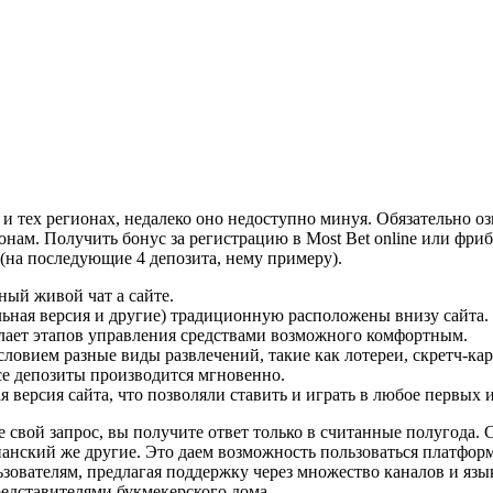
е и тех регионах, недалеко оно недоступно минуя. Обязательно 
онам. Получить бонус за регистрацию в Most Bet online или фри
 (на последующие 4 депозита, нему примеру).
ый живой чат а сайте.
ьная версия и другие) традиционную расположены внизу сайта.
елает этапов управления средствами возможного комфортным.
словием разные виды развлечений, такие как лотереи, скретч-ка
се депозиты производится мгновенно.
версия сайта, что позволяли ставить и играть в любое первых и
е свой запрос, вы получите ответ только в считанные полугода.
анский же другие. Это даем возможность пользоваться платфор
ьзователям, предлагая поддержку через множество каналов и яз
редставителями букмекерского дома.