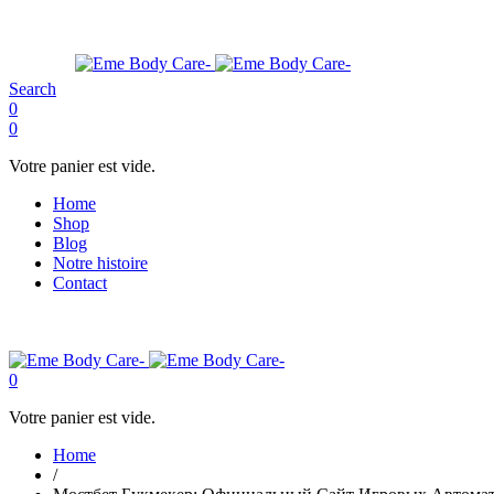
Search
0
0
Votre panier est vide.
Home
Shop
Blog
Notre histoire
Contact
0
Votre panier est vide.
Home
/