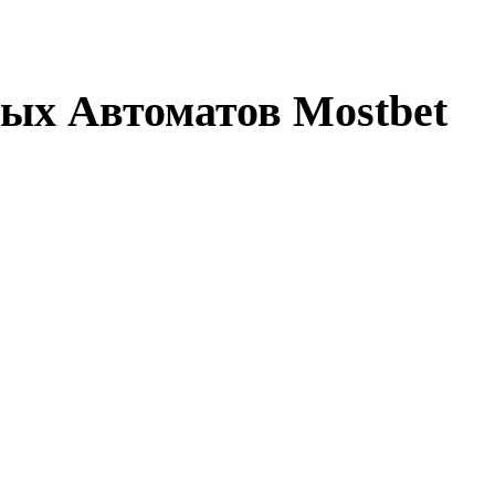
ых Автоматов Mostbet