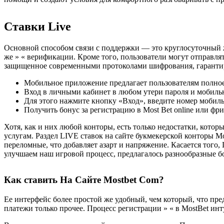
Ставки Live
Основной способом связи с поддержки — это круглосуточный жи
же » « верификации. Кроме того, пользователи могут отправлят
защищенное современными протоколами шифрования, гаранти
Мобильное приложение предлагает пользователям полно
Вход в личными кабинет в любом утери пароля и мобил
Для этого нажмите кнопку «Вход», введите номер мобиль
Получить бонус за регистрацию в Most Bet online или фр
Хотя, как и них любой конторы, есть только недостатки, кото
услугам. Раздел LIVE ставок на сайте букмекерской конторы M
переломные, что добавляет азарт и напряжение. Касается тог
улучшаем наш игровой процесс, предлагалось разнообразные бо
Как ставить На Сайте Mostbet Com?
Ее интерфейс более простой же удобный, чем который, что пре
платежи только прочее. Процесс регистрации » « в MostBet инт