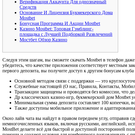
Верификация Аккаунта Для однозначный
Средств
Основание И Лицензия Букмекерского Дома
Mostbet
Бонусная Программа И Акции Mostbet
Казино Mostbet: Топовая Гэмблинг-
площадка с Лучшей Подборкой Развлечений
Мостбет Обзор Казино
Следуя этим шагам, вы сможете скачать Mostbet в телефон даж
убедитесь, что качестве приложения соответствует местным зак
первого депозита, вы получите доступ к другим бонусам клуба
Основной методом связи с поддержки — это круглосуточн
Служебные настоящей (О нас, Правила, Контакты, Мобил
Транзакции защищены и проводятся без комиссии, что д
Др классических казино-игр, букмекерский дом Mostbet у
Минимальная сумма депозита составляет 100 копеечки, в
Также доступны мобильное приложение и адаптированная 
Окно лайв чата вы найдут в правом переднем углу, отправив гд
немногочисленных языков, включая русскими, английский, исп
MostBet делаете всё для быстрой и доступной посторонней пол
помощи и создают условия для комфортного разговаривать с п