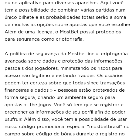
ou no aplicativo para diversos aparelhos. Aqui você
tem a possibilidade de combinar várias partidas num
único bilhete e as probabilidades totais serão a soma
de muchas as opções sobre apostas que você escolher.
Além de uma licença, o MostBet possui protocolos
para segurança como criptografia,
A política de segurança da Mostbet inclui criptografia
avançada sobre dados e proteção das informações
pessoais dos jogadores, minimizando os riscos para
acesso não legitimo e evitando fraudes. Os usuários
podem ter certeza sobre que todas since transações
financeiras e dados » « pessoais estão protegidos de
forma segura, criando um ambiente seguro para
apostas at the jogos. Você só tem que se registrar e
preencher as informações de seu perfil afin de poder
usufruir. Além disso, você tem a possibilidade de usar
nosso código promocional especial “mostbetbrasil” no
campo sobre código de bônus durante o registro no