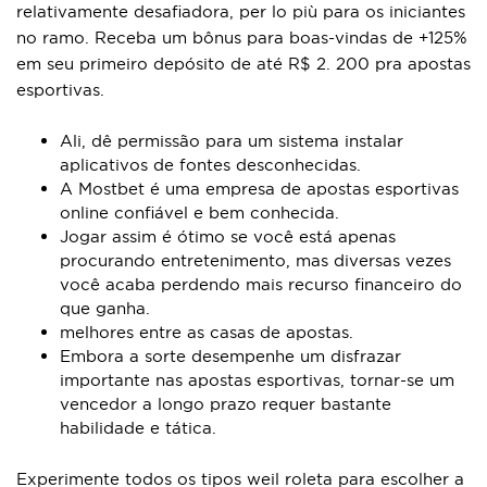
relativamente desafiadora, per lo più para os iniciantes
no ramo. Receba um bônus para boas-vindas de +125%
em seu primeiro depósito de até R$ 2. 200 pra apostas
esportivas.
Ali, dê permissão para um sistema instalar
aplicativos de fontes desconhecidas.
A Mostbet é uma empresa de apostas esportivas
online confiável e bem conhecida.
Jogar assim é ótimo se você está apenas
procurando entretenimento, mas diversas vezes
você acaba perdendo mais recurso financeiro do
que ganha.
melhores entre as casas de apostas.
Embora a sorte desempenhe um disfrazar
importante nas apostas esportivas, tornar-se um
vencedor a longo prazo requer bastante
habilidade e tática.
Experimente todos os tipos weil roleta para escolher a