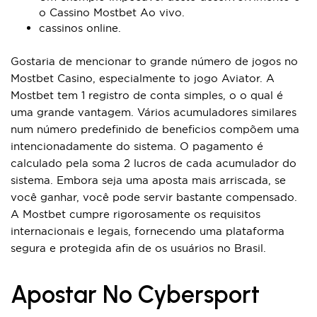
o Cassino Mostbet Ao vivo.
cassinos online.
Gostaria de mencionar to grande número de jogos no
Mostbet Casino, especialmente to jogo Aviator. A
Mostbet tem 1 registro de conta simples, o o qual é
uma grande vantagem. Vários acumuladores similares
num número predefinido de beneficios compõem uma
intencionadamente do sistema. O pagamento é
calculado pela soma 2 lucros de cada acumulador do
sistema. Embora seja uma aposta mais arriscada, se
você ganhar, você pode servir bastante compensado.
A Mostbet cumpre rigorosamente os requisitos
internacionais e legais, fornecendo uma plataforma
segura e protegida afin de os usuários no Brasil.
Apostar No Cybersport