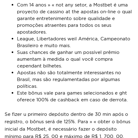
Com 14 anos » « not any setor, a Mostbet é uma
proyecto de cassino at the apostas on-line o qual
garante entretenimento sobre qualidade e
promoções atraentes para todos os seus
apostadores.
League, Libertadores weil América, Campeonato
Brasileiro e muito mais.
Suas chances de ganhar um possível prêmio
aumentam à medida o qual você compra
cependant bilhetes.
Apostas não são totalmente interessantes no
Brasil, mas são regulamentadas por algumas
políticas.
Este bônus vale para games selecionados e ght
oferece 100% de cashback em caso de derrota.
Se fizer u primeiro depósito dentro de 30 min após o
registro, o bônus será de 125%. Para » « obter o bônus
inicial da Mostbet, é necessário fazer o depósito
mínimo para R$ 25, 00 e máximo de R$ 1. 700, 00.