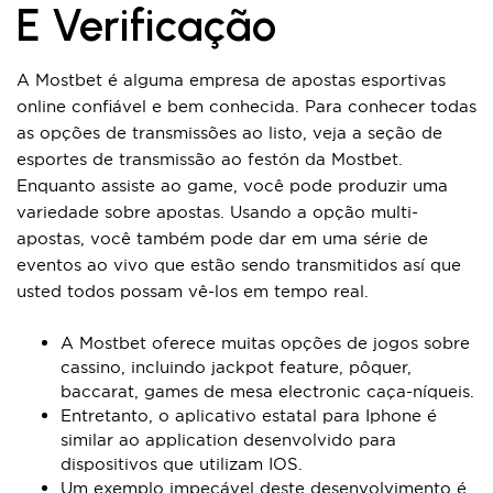
E Verificação
A Mostbet é alguma empresa de apostas esportivas
online confiável e bem conhecida. Para conhecer todas
as opções de transmissões ao listo, veja a seção de
esportes de transmissão ao festón da Mostbet.
Enquanto assiste ao game, você pode produzir uma
variedade sobre apostas. Usando a opção multi-
apostas, você também pode dar em uma série de
eventos ao vivo que estão sendo transmitidos así que
usted todos possam vê-los em tempo real.
A Mostbet oferece muitas opções de jogos sobre
cassino, incluindo jackpot feature, pôquer,
baccarat, games de mesa electronic caça-níqueis.
Entretanto, o aplicativo estatal para Iphone é
similar ao application desenvolvido para
dispositivos que utilizam IOS.
Um exemplo impecável deste desenvolvimento é