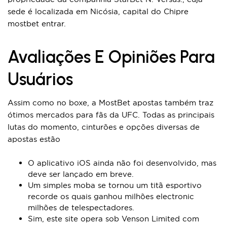
sede é localizada em Nicósia, capital do Chipre
mostbet entrar
.
Avaliações E Opiniões Para
Usuários
Assim como no boxe, a MostBet apostas também traz
ótimos mercados para fãs da UFC. Todas as principais
lutas do momento, cinturões e opções diversas de
apostas estão
O aplicativo iOS ainda não foi desenvolvido, mas
deve ser lançado em breve.
Um simples moba se tornou um titã esportivo
recorde os quais ganhou milhões electronic
milhões de telespectadores.
Sim, este site opera sob Venson Limited com