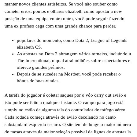
manter novos clientes satisfeitos. Se você não souber como
cometer erros, pontos e olhares elizabeth como apostar a new
posição de uma equipe contra outra, você pode seguir fazendo
uma ex profeso cega com uma grande chance para perder.
populares do momento, como Dota 2, League of Legends
elizabeth CS.
As apostas no Dota 2 abrangem vários torneios, incluindo u
The International, o qual atrai milhões sobre espectadores e
oferece grandes prêmios.
Depois de se suceder na Mostbet, você pode receber o
bônus de boas-vindas.
A tarefa do jogador é coletar saques por o vôo carry out avião e
isto pode ser feito a qualquer instante. O campo para jogo está
simply no estilo de alguma tela do controlador de tráfego aéreo.
Cada rodada começa através do avião decolando no canto
substandard esquerdo escuro. O site tem de longe o maior número
de mesas através da maior seleção possível de lignes de apostas la