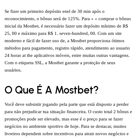
Se fizer um primeiro depósito enel de 30 min após o
reconocimiento, o bônus será de 125%. Para » « comprar o bônus
inicial da Mostbet, é necessário fazer um depósito mínimo de R$
25, 00 e máximo para R$ 1. seven-hundred, 00. Com um site
moderno e fácil de fazer uso de, a Mostbet proporciona ótimos
métodos para pagamento, registro rápido, atendimento ao usuario
24 horas at the aplicativos móveis, entre muitas outras vantagens.
Com o etiqueta SSL, a Mostbet garante a proteção de seus
usuários.
O Que É A Mostbet?
Você deve subsistir jogando pela parte que está disposto a perder
para não prejudicar tua situação financeira. O custo total 2 bônus e
promoções pode ser elevado, mas esse é o preço para se fazer
negócios no ambiente sportivo de hoje. Para se destacar, muitos
livreiros dependem sobre incentivos para atrair novos negócios e