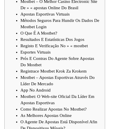
Mostbet – O Melhor Casino Electronic Site
De » « apostas Online Do Brasil
Apostas Esportivas Virtuais
Métodos Seguros Para Hundir Os Dados De
Mostbet Login
O Que É A Mostbet?
Resultados E Estatísticas Dos Jogos
Registo E Verificação No » « mostbet
Esportes Virtuais
Prós E Contras Do Agente Sobre Apostas
Do Mostbet
Registrace Mostbet Krok Za Krokem
Mostbet – Apostas Esportivas Através Do
Líder De Mercado
App No Android
Mostbet: O Web-site Oficial Da Líder Em
Apostas Esportivas
Como Realizar Apostas No Mostbet?
As Melhores Apostas Online
O Agente De Apostas Está Disponível Afin
De Dispositivos Móveis?