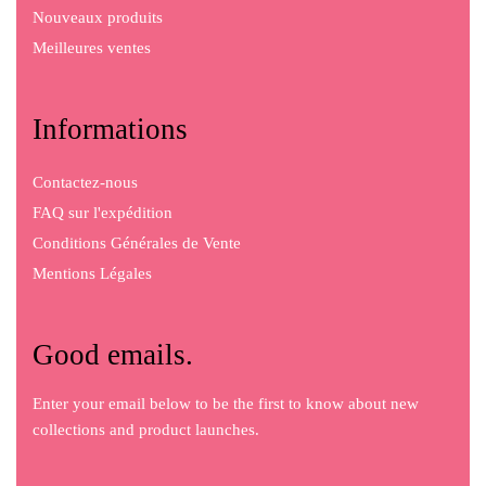
Nouveaux produits
Meilleures ventes
Informations
Contactez-nous
FAQ sur l'expédition
Conditions Générales de Vente
Mentions Légales
Good emails.
Enter your email below to be the first to know about new
collections and product launches.