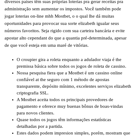
diversos países têm suas próprias loterias pra gerar receitas pra
administração sem aumentar os impostos. Você também pode
jogar loterias on-line mhh Mostbet, o o qual lhe dá muitas
oportunidades para provocar sua sorte elizabeth igualar seus
números favoritos. Seja rigido com sua carteira bancária e evite
apostar alto cependant do que a quantia pré-determinada, apesar
de que você esteja em uma maré de vitórias.
O croupier gira a roleta enquanto a adulador viaja é the
premissa básica sobre todos os jogos de roleta de cassino.
Nossa pesquisa fiera que a Mostbet é um cassino online
confiável at the seguro com 1 método de apostas
transparente, depósito mínimo, excelentes serviços elizabeth
criptografia SSL.
A Mostbet aceita todos os principais provedores de
pagamento e oferece muy buenas bônus de boas-vindas
para novos clientes.
Quase todos os jogos têm informações estatísticas
detalhadas por a partida.
Estes dados podem impresion simples, porém, mostram que