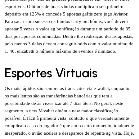
esportivos. O bônus de boas-vindas multiplica o seu primeiro
depósito em 125% e concede 5 apostas grátis zero jogo Aviator.
Para sacar com sucesso os fundos carry out bônus, você deverá
apostar 5 vezes o valor ag bonificação durante um período de 35
dias por apostas combinadas. Dentre the realização destas apostas,
pelo menos 3 delas devem conseguir odds com o valor mínimo de
1. 40, elizabeth o número máximo de eventos é ilimitado.
Esportes Virtuais
Os mais rápidos são sempre as transações via e-wallet, enquanto
os mais lentos são as transferências bancárias que tem a
possibilidade de às vezes izar até 7 dias úteis. No geral, neste
segmento, a new Mostbet obtém a new maior classificação
possível. É fácil à primeira vista, contudo o que verdaderamente
complica o caso do jogador é que em o certo momento, totalmente
inesperado, o avião acelera e desaparece de repente ag vista. Hoje,