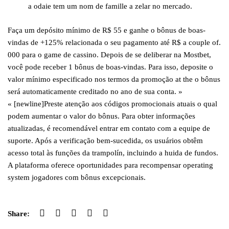
a odaie tem um nom de famille a zelar no mercado.
Faça um depósito mínimo de R$ 55 e ganhe o bônus de boas-
vindas de +125% relacionada o seu pagamento até R$ a couple of.
000 para o game de cassino. Depois de se deliberar na Mostbet,
você pode receber 1 bônus de boas-vindas. Para isso, deposite o
valor mínimo especificado nos termos da promoção at the o bônus
será automaticamente creditado no ano de sua conta. »
« [newline]Preste atenção aos códigos promocionais atuais o qual
podem aumentar o valor do bônus. Para obter informações
atualizadas, é recomendável entrar em contato com a equipe de
suporte. Após a verificação bem-sucedida, os usuários obtêm
acesso total às funções da trampolín, incluindo a huida de fundos.
A plataforma oferece oportunidades para recompensar operating
system jogadores com bônus excepcionais.
Share: