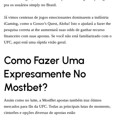
pra os usuários simply no Brasil.
Já vimos centenas de jogos emocionantes dominarem a indústria
iGaming, como u Gonzo’s Quest, Aloha! Isto o ajudará a fazer the
pesquisa correta at the aumentará suas odds de ganhar recurso
financeiro com suas apostas. Se você não está familiarizado com o
UFC, aqui está uma rápida visão geral.
Como Fazer Uma
Expresamente No
Mostbet?
Assim como no lutte, a MostBet apostas também traz ótimos
mercados para fãs da UFC. Todas as principais lutas do momento,
cinturões e opções diversas de apostas estão