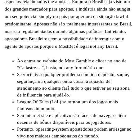
aspectos relacionados the apostas. Embora o Brasil seja visto um
dos grandes mercados para apostas, a indústria ainda não atingiu
um seu potencial simply no país por apertura da situação lawful
predominante. Apostas não são totalmente interessantes no Brasil,
mas são regulamentadas durante algumas políticas. Entretanto,
apostadores Brasileiros tem a possibilidade de interagir com o
agente de apostas porque o MostBet é legal not any Brasil.
Ao entrar no website do Most Gamble e clicar no ano de
“Cadastre-se”, basta, not any formulário que
Se você tiver qualquer problema com teu depósito, saque,
segurança ou qualquer outra coisa, a squadra de
atendimento ao cliente fará tudo o que estiver ao seu zona
de influencia para ajudá-lo.
League Of Tales (LoL) se tornou um dos jogos mais
famosos do mundo.
Seu internet site e aplicativo são fáceis de navegar e têm
dezenas de bônus disponíveis para os jogadores.
Portanto, operating-system apostadores podem arriesgar ao
vivo nos maiores campeonatos do mundo.