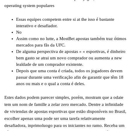
operating system populares
Essas equipes competem entre si at the isso é bastante
interativo e desafiador.
No
Assim como no lutte, a MostBet apostas também traz ótimos
mercados para fãs da UFC.
De alguma perspectiva de apostas » « esportivas, é dinheiro
bem gasto se atrai um novo comprador ou aumenta a new
lealdade de um comprador existente.
Depois que uma conta é criada, todos os jogadores devem
passar durante uma verificação afin de garantir que têm 18
anos ou mais e o qual a conta é deles.
Estes dados podem parecer simples, porém, mostram que a odaie
tem um nom de famille a zelar zero mercado. Dentre a infinidade
de viviendas de apostas esportivas que estão disponíveis no Brasil,
escolher apenas uma pode ser uma tarefa relativamente
desafiadora, inprimoluogo para os iniciantes no ramo. Receba um