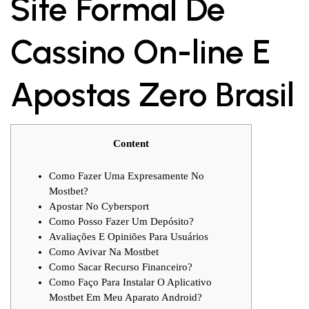
Site Formal De
Cassino On-line E
Apostas Zero Brasil
Content
Como Fazer Uma Expresamente No
Mostbet?
Apostar No Cybersport
Como Posso Fazer Um Depósito?
Avaliações E Opiniões Para Usuários
Como Avivar Na Mostbet
Como Sacar Recurso Financeiro?
Como Faço Para Instalar O Aplicativo
Mostbet Em Meu Aparato Android?