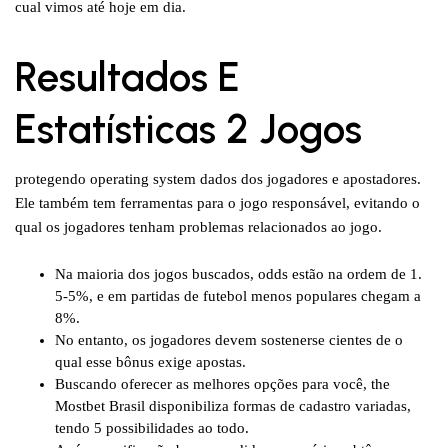
cual vimos até hoje em dia.
Resultados E
Estatísticas 2 Jogos
protegendo operating system dados dos jogadores e apostadores.
Ele também tem ferramentas para o jogo responsável, evitando o
qual os jogadores tenham problemas relacionados ao jogo.
Na maioria dos jogos buscados, odds estão na ordem de 1.
5-5%, e em partidas de futebol menos populares chegam a
8%.
No entanto, os jogadores devem sostenerse cientes de o
qual esse bônus exige apostas.
Buscando oferecer as melhores opções para você, the
Mostbet Brasil disponibiliza formas de cadastro variadas,
tendo 5 possibilidades ao todo.