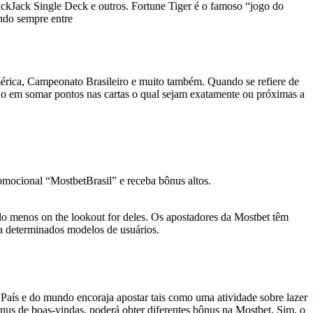
ackJack Single Deck e outros. Fortune Tiger é o famoso “jogo do
ando sempre entre
rica, Campeonato Brasileiro e muito também. Quando se refiere de
ndo em somar pontos nas cartas o qual sejam exatamente ou próximas a
mocional “MostbetBrasil” e receba bônus altos.
pelo menos on the lookout for deles. Os apostadores da Mostbet têm
ra determinados modelos de usuários.
 País e do mundo encoraja apostar tais como uma atividade sobre lazer
ônus de boas-vindas, poderá obter diferentes bônus na Mostbet. Sim, o