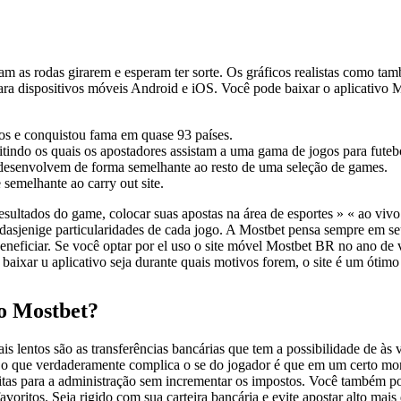
m as rodas girarem e esperam ter sorte. Os gráficos realistas como tam
ra dispositivos móveis Android e iOS. Você pode baixar o aplicativo 
s e conquistou fama em quase 93 países.
tindo os quais os apostadores assistam a uma gama de jogos para futebol
e desenvolvem de forma semelhante ao resto de uma seleção de games.
semelhante ao carry out site.
sultados do game, colocar suas apostas na área de esportes » « ao vivo
 dasjenige particularidades de cada jogo. A Mostbet pensa sempre em se
eneficiar. Se você optar por el uso o site móvel Mostbet BR no ano d
xar u aplicativo seja durante quais motivos forem, o site é um ótimo 
o Mostbet?
s lentos são as transferências bancárias que tem a possibilidade de às 
rém o que verdaderamente complica o se do jogador é que em um certo mo
ceitas para a administração sem incrementar os impostos. Você também po
avoritos. Seja rigido com sua carteira bancária e evite apostar alto ma