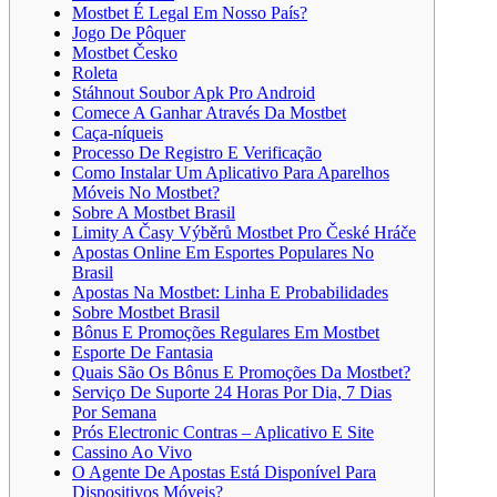
Mostbet É Legal Em Nosso País?
Jogo De Pôquer
Mostbet Česko
Roleta
Stáhnout Soubor Apk Pro Android
Comece A Ganhar Através Da Mostbet
Caça-níqueis
Processo De Registro E Verificação
Como Instalar Um Aplicativo Para Aparelhos
Móveis No Mostbet?
Sobre A Mostbet Brasil
Limity A Časy Výběrů Mostbet Pro České Hráče
Apostas Online Em Esportes Populares No
Brasil
Apostas Na Mostbet: Linha E Probabilidades
Sobre Mostbet Brasil
Bônus E Promoções Regulares Em Mostbet
Esporte De Fantasia
Quais São Os Bônus E Promoções Da Mostbet?
Serviço De Suporte 24 Horas Por Dia, 7 Dias
Por Semana
Prós Electronic Contras – Aplicativo E Site
Cassino Ao Vivo
O Agente De Apostas Está Disponível Para
Dispositivos Móveis?