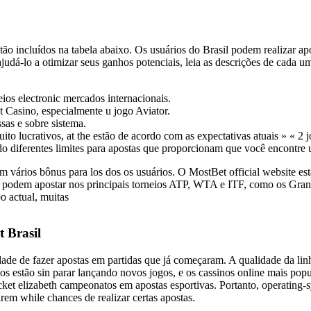
stão incluídos na tabela abaixo. Os usuários do Brasil podem realizar 
udá-lo a otimizar seus ganhos potenciais, leia as descrições de cada um
ios electronic mercados internacionais.
 Casino, especialmente u jogo Aviator.
sas e sobre sistema.
o lucrativos, at the estão de acordo com as expectativas atuais » « 2 
ndo diferentes limites para apostas que proporcionam que você encontr
m vários bônus para los dos os usuários. O MostBet official website e
is podem apostar nos principais torneios ATP, WTA e ITF, como os Grand
o actual, muitas
 Brasil
idade de fazer apostas em partidas que já começaram. A qualidade da lin
gos estão sin parar lançando novos jogos, e os cassinos online mais pop
icket elizabeth campeonatos em apostas esportivas. Portanto, operati
arem while chances de realizar certas apostas.