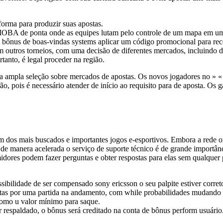
aforma para produzir suas apostas.
BA de ponta onde as equipes lutam pelo controle de um mapa em um 
um bônus de boas-vindas systems aplicar um código promocional para re
outros torneios, com uma decisão de diferentes mercados, incluindo des
rtanto, é legal proceder na região.
a ampla seleção sobre mercados de apostas. Os novos jogadores no » «
ão, pois é necessário atender de início ao requisito para de aposta. O
m dos mais buscados e importantes jogos e-esportivos. Embora a rede 
r de manera acelerada o serviço de suporte técnico é de grande importân
idores podem fazer perguntas e obter respostas para elas sem qualquer
sibilidade de ser compensado sony ericsson o seu palpite estiver corret
ostas por uma partida na andamento, com while probabilidades mudando
omo u valor mínimo para saque.
r respaldado, o bônus será creditado na conta de bônus perform usuário